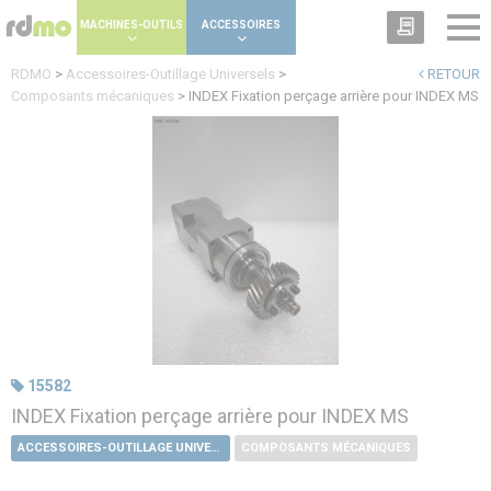
Panneau de gestion des cookies
MACHINES-OUTILS
ACCESSOIRES
RDMO
>
Accessoires-Outillage Universels
>
RETOUR
Composants mécaniques
>
INDEX Fixation perçage arrière pour INDEX MS
15582
INDEX Fixation perçage arrière pour INDEX MS
ACCESSOIRES-OUTILLAGE UNIVERSELS
COMPOSANTS MÉCANIQUES