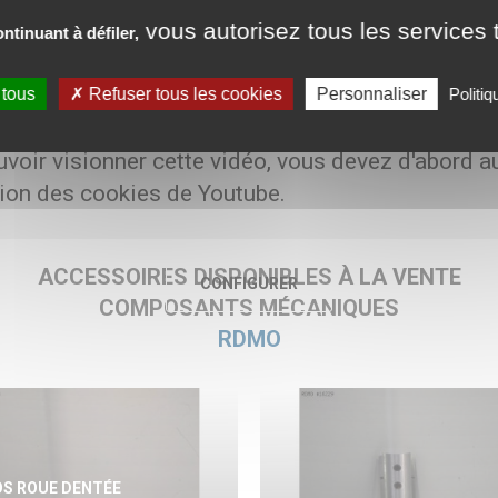
vous autorisez tous les services t
ntinuant à défiler,
es
 tous
Refuser tous les cookies
Personnaliser
Politiq
800 € HT
voir visionner cette vidéo, vous devez d'abord a
ation des cookies de Youtube.
ACCESSOIRES DISPONIBLES À LA VENTE
CONFIGURER
COMPOSANTS MÉCANIQUES
RDMO
S ROUE DENTÉE