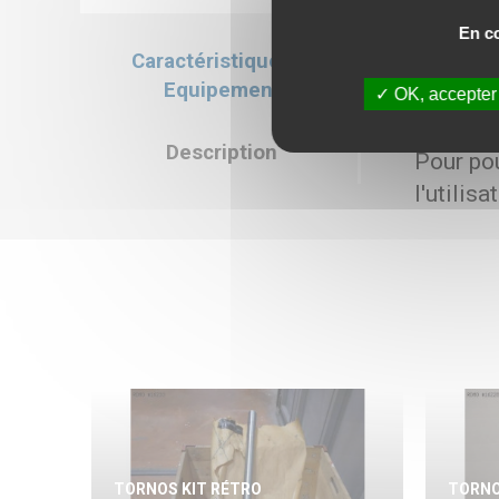
En co
Caractéristiques &
Caractéristiqu
Equipement
OK, accepter
Prix de vente : 
Description
Pour pou
l'utilis
TORNOS KIT RÉTRO
TORNO