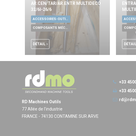
AR.CEN/TAR/AR.ENTR MULTIDECO
ENTRA
32/6I-26/6
MULTI
ACCESSOIRES-OUTILLAGE UNIVERSELS
COMPOSANTS MÉCANIQUES
DÉTAIL
DÉTAI
+33 450
+33 450
rd@rdm
RD Machines Outils
77 Allée de l'industrie
FRANCE - 74130 CONTAMINE SUR ARVE