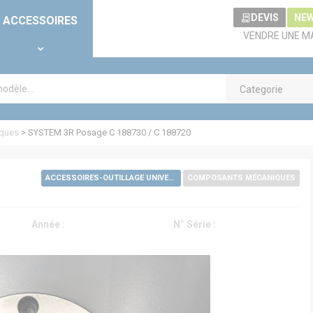
DEVIS
NE
ACCESSOIRES
VENDRE UNE M
Categorie
ques
>
SYSTEM 3R Posage C 188730 / C 188720
ACCESSOIRES-OUTILLAGE UNIVERSELS
COMPOSANTS MÉCANIQUES
Année :
N° Série :