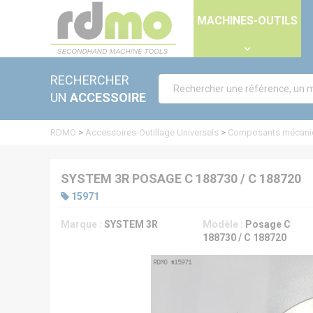
Panneau de gestion des cookies
MACHINES-OUTILS
RECHERCHER
UN
ACCESSOIRE
RDMO
>
Accessoires-Outillage Universels
>
Composants mécani
SYSTEM 3R POSAGE C 188730 / C 188720
15971
Marque :
SYSTEM 3R
Modèle :
Posage C
188730 / C 188720