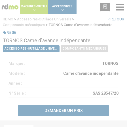
Panneau de gestion des cookies
MACHINES-OUTILS
ACCESSOIRES
RDMO
>
Accessoires-Outillage Universels
>
RETOUR
Composants mécaniques
>
TORNOS Came d'avance indépendante
9506
TORNOS Came d'avance indépendante
ACCESSOIRES-OUTILLAGE UNIVERSELS
COMPOSANTS MÉCANIQUES
Marque :
TORNOS
Modèle :
Came d'avance indépendante
Année :
N° Série :
SAS 28547/20
DEMANDER UN PRIX