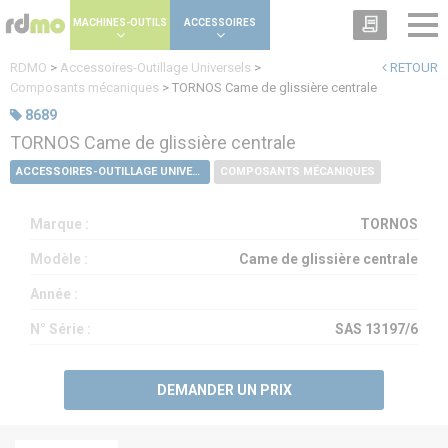
Panneau de gestion des cookies
MACHINES-OUTILS
ACCESSOIRES
RDMO
>
Accessoires-Outillage Universels
>
RETOUR
Composants mécaniques
>
TORNOS Came de glissière centrale
8689
TORNOS Came de glissière centrale
ACCESSOIRES-OUTILLAGE UNIVERSELS
COMPOSANTS MÉCANIQUES
Marque :
TORNOS
Modèle :
Came de glissière centrale
Année :
N° Série :
SAS 13197/6
DEMANDER UN PRIX