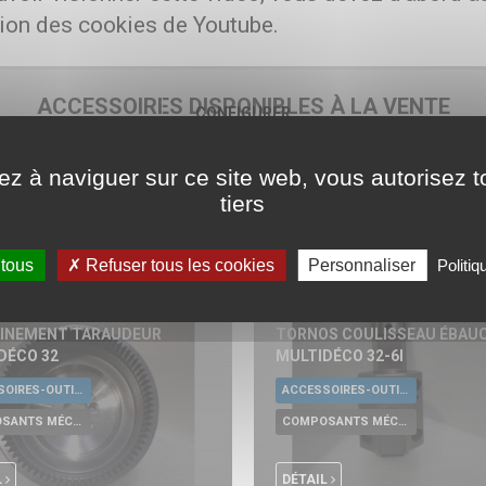
ation des cookies de Youtube.
ACCESSOIRES DISPONIBLES À LA VENTE
CONFIGURER
COMPOSANTS MÉCANIQUES
RDMO
ez à naviguer sur ce site web, vous autorisez t
tiers
 tous
Refuser tous les cookies
Personnaliser
Politiq
S ROUE DENTÉE
INEMENT TARAUDEUR
TORNOS COULISSEAU ÉBAU
DÉCO 32
MULTIDÉCO 32-6I
ACCESSOIRES-OUTILLAGE UNIVERSELS
ACCESSOIRES-OUTILLAGE UNIVERSELS
COMPOSANTS MÉCANIQUES
COMPOSANTS MÉCANIQUES
L
DÉTAIL