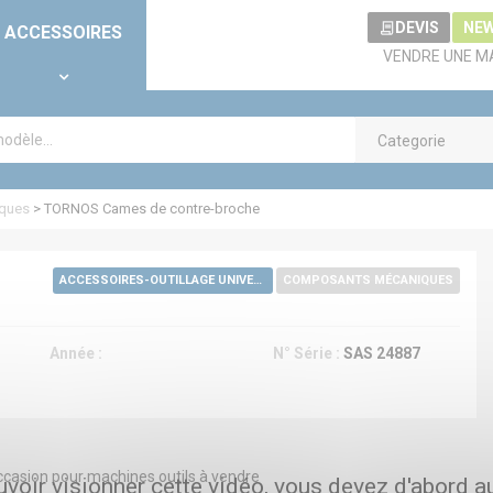
DEVIS
NE
ACCESSOIRES
VENDRE UNE M
Categorie
ques
>
TORNOS Cames de contre-broche
ACCESSOIRES-OUTILLAGE UNIVERSELS
COMPOSANTS MÉCANIQUES
Année :
N° Série :
SAS 24887
ccasion pour machines outils à vendre
voir visionner cette vidéo, vous devez d'abord a