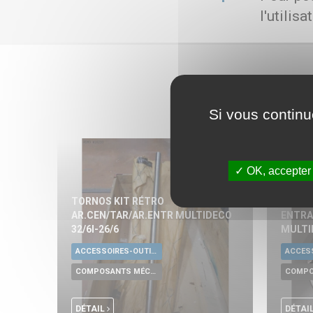
l'utilis
Si vous continu
OK, accepter
TORNOS KIT RÉTRO
TORNO
AR.CEN/TAR/AR.ENTR MULTIDECO
ENTRA
32/6I-26/6
MULTI
ACCESSOIRES-OUTILLAGE UNIVERSELS
COMPOSANTS MÉCANIQUES
DÉTAIL
DÉTAI