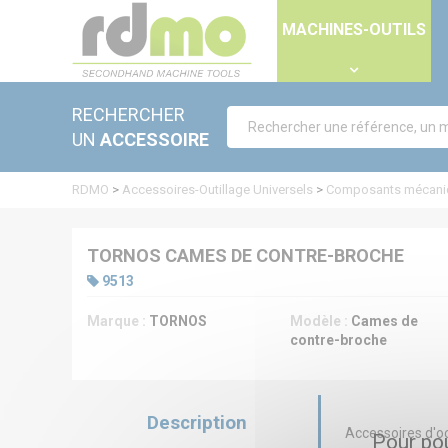
Panneau de gestion des cookies
MACHINES-OUTILS
RECHERCHER
UN
ACCESSOIRE
RDMO
>
Accessoires-Outillage Universels
>
Composants mécani
TORNOS CAMES DE CONTRE-BROCHE
9513
Marque :
TORNOS
Modèle :
Cames de
contre-broche
Description
Accessoires d'o
Pour pou