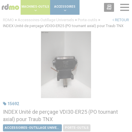
Panneau de gestion des cookies
MACHINES-OUTILS
ACCESSOIRES
RDMO
>
Accessoires-Outillage Universels
>
Porte-outils
>
RETOUR
INDEX Unité de perçage VDI30-ER25 (PO tournant axial) pour Traub TNX
15692
INDEX Unité de perçage VDI30-ER25 (PO tournant
axial) pour Traub TNX
ACCESSOIRES-OUTILLAGE UNIVERSELS
PORTE-OUTILS