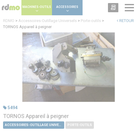
Panneau de gestion des cookies
MACHINES-OUTILS
ACCESSOIRES
RDMO
>
Accessoires-Outillage Universels
>
Porte-outils
>
RETOUR
TORNOS Appareil à peigner
5494
TORNOS Appareil à peigner
ACCESSOIRES-OUTILLAGE UNIVERSELS
PORTE-OUTILS