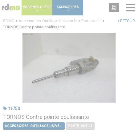
Panneau de gestion des cookies
MACHINES-OUTILS
ACCESSOIRES
RDMO
>
Accessoires-Outillage Universels
>
Porte-outils
>
RETOUR
TORNOS Contre pointe coulissante
11750
TORNOS Contre pointe coulissante
ACCESSOIRES-OUTILLAGE UNIVERSELS
PORTE-OUTILS