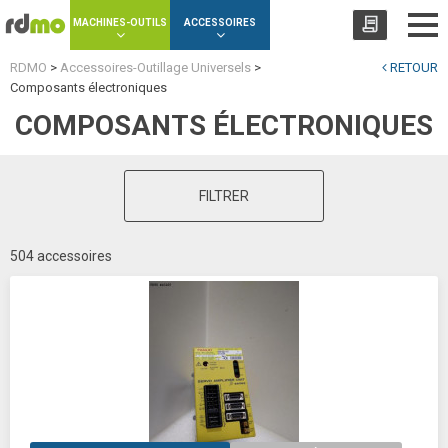
Panneau de gestion des cookies
MACHINES-OUTILS
ACCESSOIRES
RDMO
>
Accessoires-Outillage Universels
>
RETOUR
Composants électroniques
COMPOSANTS ÉLECTRONIQUES
FILTRER
504 accessoires