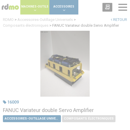
Panneau de gestion des cookies
MACHINES-OUTILS
ACCESSOIRES
RDMO
>
Accessoires-Outillage Universels
>
RETOUR
Composants électroniques
>
FANUC Variateur double Servo Amplifier
16009
FANUC Variateur double Servo Amplifier
ACCESSOIRES-OUTILLAGE UNIVERSELS
COMPOSANTS ÉLECTRONIQUES