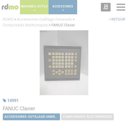
Panneau de gestion des cookies
MACHINES-OUTILS
ACCESSOIRES
RDMO
>
Accessoires-Outillage Universels
>
RETOUR
Composants électroniques
>
FANUC Clavier
14991
FANUC Clavier
ACCESSOIRES-OUTILLAGE UNIVERSELS
COMPOSANTS ÉLECTRONIQUES