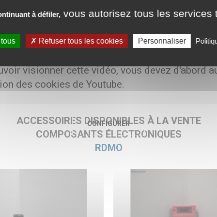
vous autorisez tous les services t
ntinuant à défiler,
es
 tous
Refuser tous les cookies
Personnaliser
Politiq
800 € HT
voir visionner cette vidéo, vous devez d'abord a
ation des cookies de Youtube.
ACCESSOIRES DISPONIBLES À LA VENTE
CONFIGURER
COMPOSANTS ÉLECTRONIQUES
RDMO