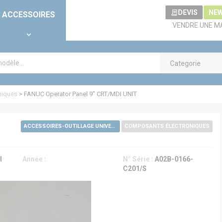
DEVIS
NE
ACCESSOIRES
VENDRE UNE M
Categorie
niques
>
FANUC Operator Panel 9" CRT/MDI UNIT
ACCESSOIRES-OUTILLAGE UNIVERSELS
COMPOSANTS ÉLECTRONIQUES
l
Année :
N° Série :
A02B-0166-
C201/S