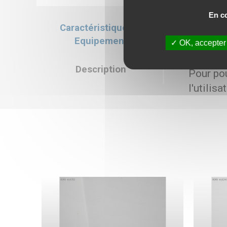
En co
Caractéristiques &
Caractéristiqu
Equipement
OK, accepter
Prix de vente : 
Description
Pour pou
l'utilis