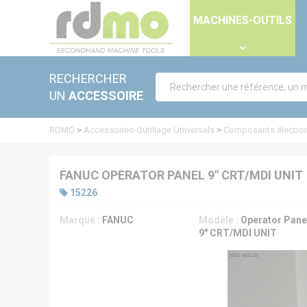
Panneau de gestion des cookies
MACHINES-OUTILS
RECHERCHER
UN
ACCESSOIRE
RDMO
>
Accessoires-Outillage Universels
>
Composants électro
FANUC OPERATOR PANEL 9" CRT/MDI UNIT
15226
Marque :
FANUC
Modèle :
Operator Pane
9" CRT/MDI UNIT