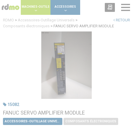
Panneau de gestion des cookies
MACHINES-OUTILS
ACCESSOIRES
RDMO
>
Accessoires-Outillage Universels
>
RETOUR
Composants électroniques
>
FANUC SERVO AMPLIFIER MODULE
15082
FANUC SERVO AMPLIFIER MODULE
ACCESSOIRES-OUTILLAGE UNIVERSELS
COMPOSANTS ÉLECTRONIQUES