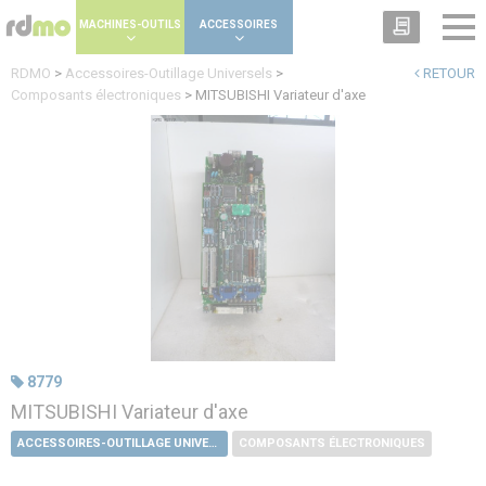
Panneau de gestion des cookies
MACHINES-OUTILS
ACCESSOIRES
RDMO
>
Accessoires-Outillage Universels
>
RETOUR
Composants électroniques
>
MITSUBISHI Variateur d'axe
8779
MITSUBISHI Variateur d'axe
ACCESSOIRES-OUTILLAGE UNIVERSELS
COMPOSANTS ÉLECTRONIQUES