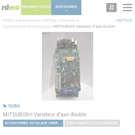
Panneau de gestion des cookies
MACHINES-OUTILS
ACCESSOIRES
RDMO
>
Accessoires-Outillage Universels
>
RETOUR
Composants électroniques
>
MITSUBISHI Variateur d'axe double
15050
MITSUBISHI Variateur d'axe double
ACCESSOIRES-OUTILLAGE UNIVERSELS
COMPOSANTS ÉLECTRONIQUES