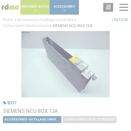
Panneau de gestion des cookies
MACHINES-OUTILS
ACCESSOIRES
RDMO
>
Accessoires-Outillage Universels
>
RETOUR
Composants électroniques
>
SIEMENS NCU BOX 13A
8331
SIEMENS NCU BOX 13A
ACCESSOIRES-OUTILLAGE UNIVERSELS
COMPOSANTS ÉLECTRONIQUES