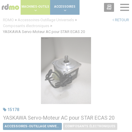
Panneau de gestion des cookies
MACHINES-OUTILS
ACCESSOIRES
RDMO
>
Accessoires-Outillage Universels
>
RETOUR
Composants électroniques
>
YASKAWA Servo-Moteur AC pour STAR ECAS 20
15178
YASKAWA Servo-Moteur AC pour STAR ECAS 20
ACCESSOIRES-OUTILLAGE UNIVERSELS
COMPOSANTS ÉLECTRONIQUES