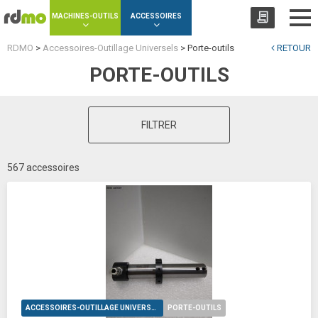
Panneau de gestion des cookies
MACHINES-OUTILS
ACCESSOIRES
RDMO
>
Accessoires-Outillage Universels
>
Porte-outils
RETOUR
PORTE-OUTILS
FILTRER
567 accessoires
ACCESSOIRES-OUTILLAGE UNIVERSELS
PORTE-OUTILS