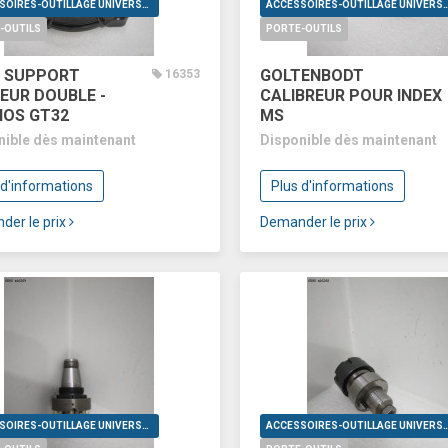
ACCESSOIRES-OUTILLAGE UNIVERSELS
ACCESSOIRES-OUTILLAGE UNI
-OUTILS
PORTE-OUTILS
 SUPPORT
GOLTENBODT
16353
EUR DOUBLE -
CALIBREUR POUR INDEX
OS GT32
MS
nible dès maintenant
Disponible dès maintenant
 d'informations
Plus d'informations
der le prix
Demander le prix
ACCESSOIRES-OUTILLAGE UNIVERSELS
ACCESSOIRES-OUTILLAGE UNI