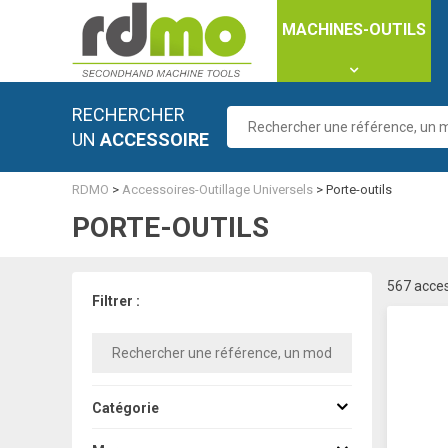
Panneau de gestion des cookies
MACHINES-OUTILS
RECHERCHER
UN
ACCESSOIRE
RDMO
>
Accessoires-Outillage Universels
>
Porte-outils
PORTE-OUTILS
567 acce
Filtrer :
Catégorie