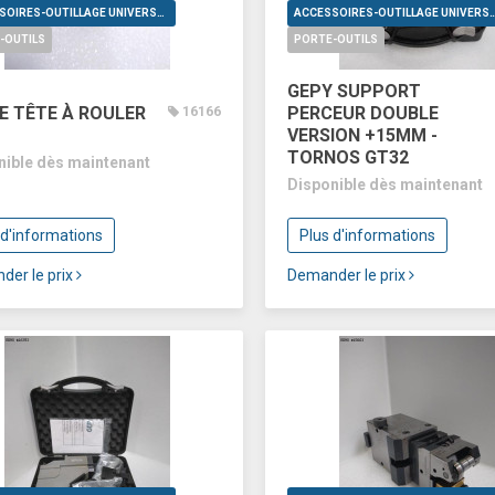
ACCESSOIRES-OUTILLAGE UNIVERSELS
ACCESSOIRES-OUTILLAGE UNI
-OUTILS
PORTE-OUTILS
GEPY SUPPORT
E TÊTE À ROULER
PERCEUR DOUBLE
16166
VERSION +15MM -
TORNOS GT32
nible dès maintenant
Disponible dès maintenant
 d'informations
Plus d'informations
der le prix
Demander le prix