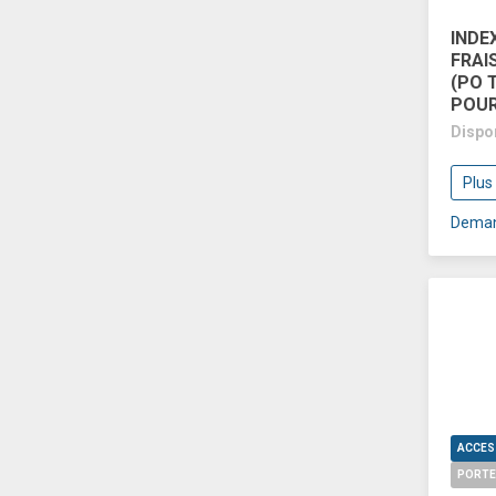
INDE
FRAI
(PO 
POUR
Dispo
Plus
Deman
PORTE