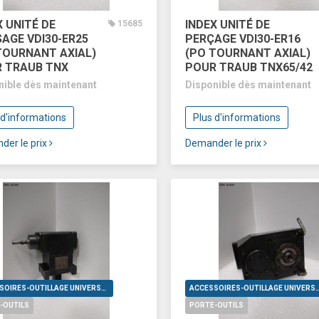
X UNITÉ DE
INDEX UNITÉ DE
15685
SAGE VDI30-ER25
PERÇAGE VDI30-ER16
TOURNANT AXIAL)
(PO TOURNANT AXIAL)
 TRAUB TNX
POUR TRAUB TNX65/42
nible dès maintenant
Disponible dès maintenant
 d'informations
Plus d'informations
der le prix
Demander le prix
ACCESSOIRES-OUTILLAGE UNIVERSELS
ACCESSOIRES-OUTILLAGE UNI
-OUTILS
PORTE-OUTILS