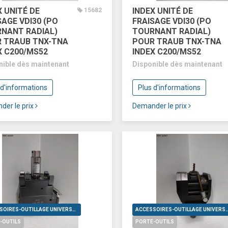
X UNITÉ DE
INDEX UNITÉ DE
15682
SAGE VDI30 (PO
FRAISAGE VDI30 (PO
NANT RADIAL)
TOURNANT RADIAL)
 TRAUB TNX-TNA
POUR TRAUB TNX-TNA
X C200/MS52
INDEX C200/MS52
nible dès maintenant
Disponible dès maintenant
 d'informations
Plus d'informations
der le prix
Demander le prix
ACCESSOIRES-OUTILLAGE UNIVERSELS
ACCESSOIRES-OUTILLAGE UNI
-OUTILS
PORTE-OUTILS