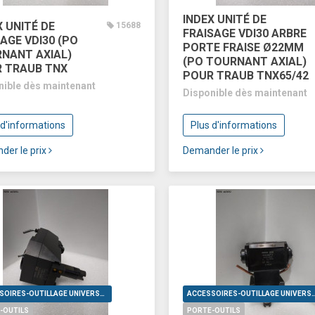
INDEX UNITÉ DE
X UNITÉ DE
15688
FRAISAGE VDI30 ARBRE
AGE VDI30 (PO
PORTE FRAISE Ø22MM
NANT AXIAL)
(PO TOURNANT AXIAL)
 TRAUB TNX
POUR TRAUB TNX65/42
nible dès maintenant
Disponible dès maintenant
 d'informations
Plus d'informations
der le prix
Demander le prix
ACCESSOIRES-OUTILLAGE UNIVERSELS
ACCESSOIRES-OUTILLAGE UNI
-OUTILS
PORTE-OUTILS