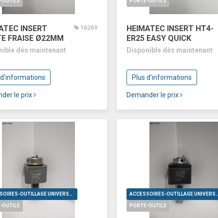
-OUTILS
PORTE-OUTILS
ATEC INSERT
HEIMATEC INSERT HT4-
16269
E FRAISE Ø22MM
ER25 EASY QUICK
nible dès maintenant
Disponible dès maintenant
 d'informations
Plus d'informations
der le prix
Demander le prix
ACCESSOIRES-OUTILLAGE UNIVERSELS
ACCESSOIRES-OUTILLAGE UNI
-OUTILS
PORTE-OUTILS