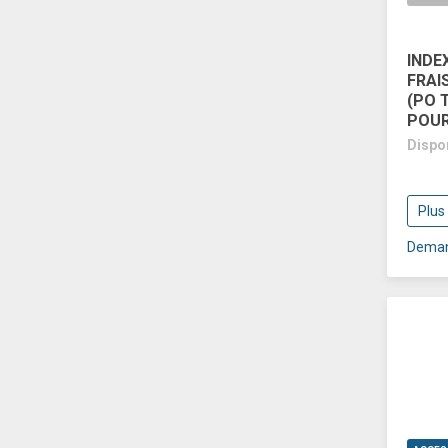
INDE
FRAI
(PO 
POUR
Dispo
Plus
Deman