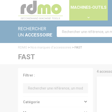
Panneau de gestion des cookies
MACHINES-OUTILS
RECHERCHER
UN
ACCESSOIRE
RDMO
>
Nos marques d'accessoires
>
FAST
FAST
4 accesso
Filtrer :
Catégorie