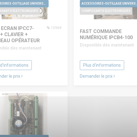
ACCESSOIRES-OUTILLAGE UNIVERSELS
ACCESSOIRES-OUTILLA
SANTS ÉLECTRONIQUES
COMPOSANTS ÉLECTRONIQUES
 ECRAN IPCC7-
15969
FAST COMMANDE
 + CLAVIER +
NUMÉRIQUE IPCB4-100
EAU OPÉRATEUR
Disponible dès maintenant
nible dès maintenant
 d'informations
Plus d'informations
der le prix
Demander le prix