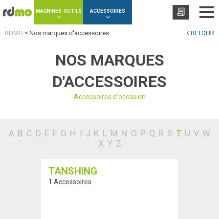
Panneau de gestion des cookies
MACHINES-OUTILS
ACCESSOIRES
RDMO
>
Nos marques d'accessoires
RETOUR
NOS MARQUES
D'ACCESSOIRES
Accessoires d'occasion
A
B
C
D
E
F
G
H
I
J
K
L
M
N
O
P
Q
R
S
T
U
V
W
X
Y
Z
TANSHING
1 Accessoires