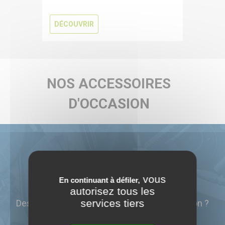
DÉCOUVRIR
NOS ACCESSOIRES
D'OCCASION
Vous êtes intéressé par une
vous
En continuant à défiler,
machine-outil ?
autorisez tous les
services tiers
Des détails techniques ? Un prix ? Une livraison ?